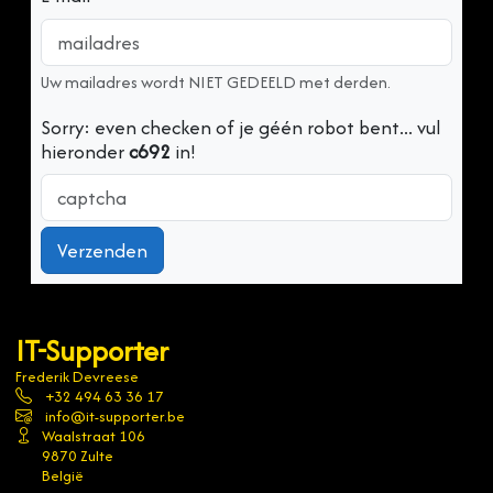
Uw mailadres wordt NIET GEDEELD met derden.
Sorry: even checken of je géén robot bent... vul
hieronder
c692
in!
Verzenden
IT-Supporter
Frederik Devreese
+32 494 63 36 17
info@it-supporter.be
Waalstraat 106
9870 Zulte
België